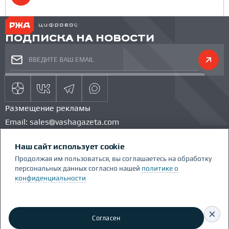
ПОДПИСКА НА НОВОСТИ
Размещение рекламы
Email:
sales@vashagazeta.com
Тел.:
89851154986
Наш сайт использует cookie
КОМАНДА ПРОЕКТА
КОНКУРС
Продолжая им пользоваться, вы соглашаетесь на обработку
ГЛОССАРИЙ
персональных данных согласно нашей
политике о
Сделано Люди.People
конфиденциальности
Политика конфиденциальности
RSS
Согласен