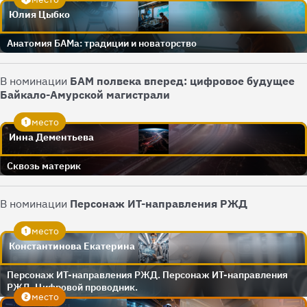
Юлия Цыбко
Анатомия БАМа: традиции и новаторство
В номинации
БАМ полвека вперед: цифровое будущее
Байкало-Амурской магистрали
место
Инна Дементьева
Сквозь материк
В номинации
Персонаж ИТ-направления РЖД
место
Константинова Екатерина
Персонаж ИТ-направления РЖД. Персонаж ИТ-направления
РЖД. Цифровой проводник.
место