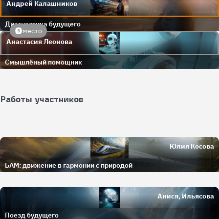
Андрей Калашников
Диагностика будущего
место
Анастасия Леонова
Смышлёный помощник
Работы участников
Юлия Косова
БАМ: движение в гармонии с природой
Анися, Ильясова
Поезд будущего