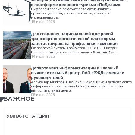
к платформе делового туризма «ПоДелам»
Цифровой сервис поможет автоматизировать
организацию поездок спортсменов, тренеров
и специалистов.
15 июля 2026
Для создания Национальной цифровой
транспортно-логистической платформы
зарегистрирована профильная компания
Разработкой системы займется ООО «ЦТЛП Лотус».
Генеральным директором назначен Дмитрий Ялов.
14 июля 2026
Департамент информатизации и Главный
вычислительный центр ОАО «РЖД» сменили
руководителей
Александр Мискарян назначен начальником департамента
информатизации, Кирилл Семион возглавил Главный
вычислительный центр.
06 июля 2026
ВАЖНОЕ
УМНАЯ СТАНЦИЯ