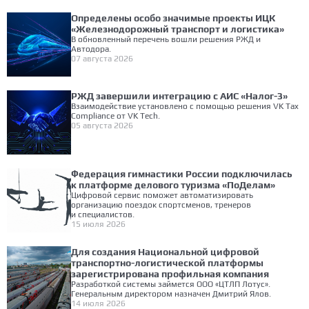
Определены особо значимые проекты ИЦК
«Железнодорожный транспорт и логистика»
В обновленный перечень вошли решения РЖД и
Автодора.
07 августа 2026
РЖД завершили интеграцию с АИС «Налог-3»
Взаимодействие установлено с помощью решения VK Tax
Compliance от VK Tech.
05 августа 2026
Федерация гимнастики России подключилась
к платформе делового туризма «ПоДелам»
Цифровой сервис поможет автоматизировать
организацию поездок спортсменов, тренеров
и специалистов.
15 июля 2026
Для создания Национальной цифровой
транспортно-логистической платформы
зарегистрирована профильная компания
Разработкой системы займется ООО «ЦТЛП Лотус».
Генеральным директором назначен Дмитрий Ялов.
14 июля 2026