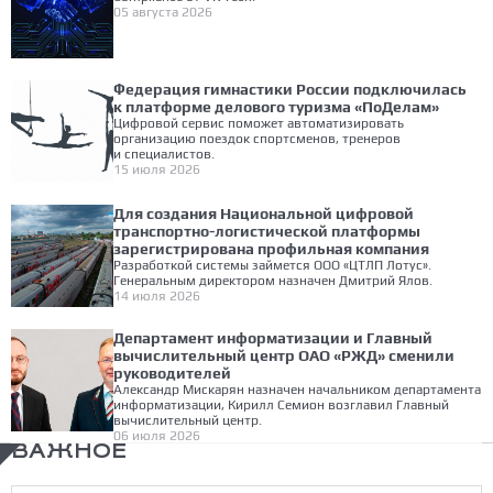
05 августа 2026
Федерация гимнастики России подключилась
к платформе делового туризма «ПоДелам»
Цифровой сервис поможет автоматизировать
организацию поездок спортсменов, тренеров
и специалистов.
15 июля 2026
Для создания Национальной цифровой
транспортно-логистической платформы
зарегистрирована профильная компания
Разработкой системы займется ООО «ЦТЛП Лотус».
Генеральным директором назначен Дмитрий Ялов.
14 июля 2026
Департамент информатизации и Главный
вычислительный центр ОАО «РЖД» сменили
руководителей
Александр Мискарян назначен начальником департамента
информатизации, Кирилл Семион возглавил Главный
вычислительный центр.
06 июля 2026
ВАЖНОЕ