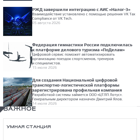
РЖД завершили интеграцию с АИС «Налог-3»
Взаимодействие установлено с помощью решения VK Tax
Compliance от VK Tech.
05 августа 2026
Федерация гимнастики России подключилась
к платформе делового туризма «ПоДелам»
Цифровой сервис поможет автоматизировать
организацию поездок спортсменов, тренеров
и специалистов.
15 июля 2026
Для создания Национальной цифровой
транспортно-логистической платформы
зарегистрирована профильная компания
Разработкой системы займется ООО «ЦТЛП Лотус».
Генеральным директором назначен Дмитрий Ялов.
14 июля 2026
ВАЖНОЕ
УМНАЯ СТАНЦИЯ