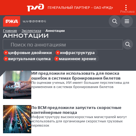
ГЕНЕРАЛЬНЫЙ ПАРТНЕР – ОАО «РЖД»
Реклама
Главная
Экспертиза
Аннотации
АННОТАЦИИ
цифровые двойники
инфраструктура
виртуальная сцепка
машинное зрение
ИИ предложили использовать для поиска
ошибок в системах бронирования билетов
По оценкам ученых, ИИ имеет большие перспективы для
применения в системах бронирования билетов
По ВСМ предложили запустить скоростные
контейнерные поезда
Инфраструктуру высокоскоростных магистралей могут
использовать для организации скоростных грузовых
перевозок